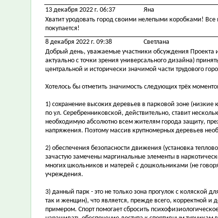
13 декабря 2022 г. 06:37
Яна
Хватит уродовать город своими нелепыми коробками! Все п
покупается!
8 декабря 2022 г. 09:38
Светлана
Добрый день, уважаемые участники обсуждения Проекта и
актуально с точки зрения универсального дизайна) принят
центральной и исторически значимой части трудового гор
Хотелось бы отметить значимость следующих трёх момент
1) сохранение высоких деревьев в парковой зоне (низкие
по ул. Серебренниковской, действительно, ставит неско
необходимую абсолютно всем жителям города защиту, преж
напряжения. Поэтому массив крупномерных деревьев необ
2) обеспечения безопасности движения (установка теплово
зачастую замечены маргинальные элементы в наркотическо
многих школьников и матерей с дошкольниками (не говоря
учреждения.
3) данный парк - это не только зона прогулок с коляской д
так и женщин), что является, прежде всего, корректной
примером. Спорт помогает сбросить психофизиологическо