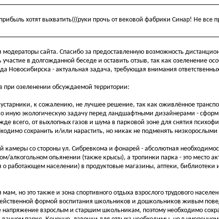
рибыль хотят выхватить(((руки прочь от вековой фабрики Синар! Не все п
 модераторы сайта. Спасибо за предоставленную возможность дистанцион
ь участие в долгожданной беседе и оставить отзыв, так как озеленение ос
ода Новосибирска - актуальная задача, требующая внимания ответственны
ов при озеленении обсуждаемой территории:
 кустарники, к сожалению, не лучшее решение, так как оживлённое транс
лько иную экологическую задачу перед ландшафтными дизайнерами - сфор
де всего, от выхлопных газов и шума в парковой зоне для снятия психоф
ходимо сохранить и/или нарастить, но никак не подменять низкорослыми
й камеры со стороны ул. Сибревкома и фонарей - абсолютная необходимост
м/алкогольном опьянении (также крысы), а тропинки парка - это место а
 о работающем населении) в продуктовые магазины, аптеки, библиотеки 
ля мам, но это также и зона спортивного отдыха взрослого трудового населе
 и действенной формой воспитания школьников и дошкольников живым пов
е напряжение взрослым и старшим школьникам, поэтому необходимо сохр