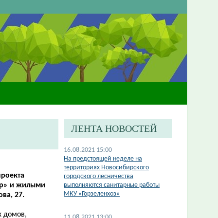
ЛЕНТА НОВОСТЕЙ
16.08.2021 15:00
На предстоящей неделе на
территориях Новосибирского
проекта
городского лесничества
ар» и жилыми
выполняются санитарные работы
МКУ «Горзеленхоз»
ва, 27.
 домов,
11.08.2021 13:00