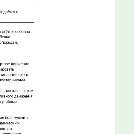
родаётся и
но (что особенно
обенно
х граждан.
портное движение
мировать
изиологического
 кустарниками.
ь, так как в парке
ктивного движения
и учебные
ния (как мужчин,
еденческим
анять и