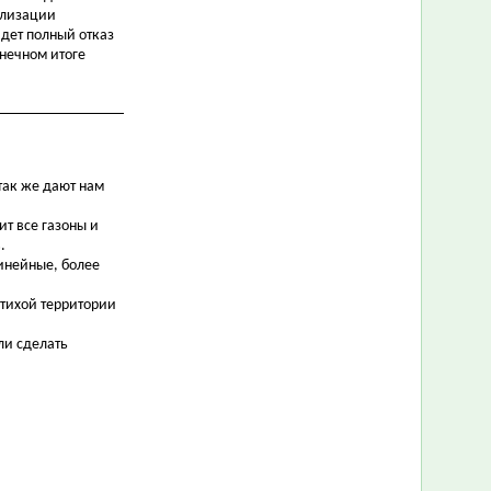
ализации
йдет полный отказ
онечном итоге
так же дают нам
ит все газоны и
.
инейные, более
 тихой территории
ли сделать