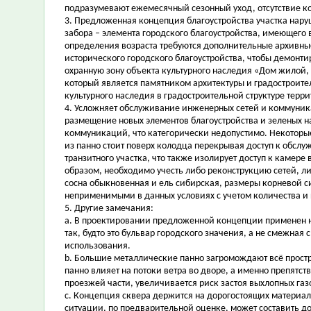
подразумевают ежемесячный сезонный уход, отсутствие ко
3. Предложенная концепция благоустройства участка нар
забора – элемента городского благоустройства, имеющего во
определения возраста требуются дополнительные архивные
исторического городского благоустройства, чтобы демонти
охранную зону объекта культурного наследия «Дом жилой, 
который является памятником архитектуры и градостроите
культурного наследия в градостроительной структуре терри
4. Усложняет обслуживание инженерных сетей и коммуник
размещение новых элементов благоустройства и зеленых 
коммуникаций, что категорически недопустимо. Некоторые
из панно стоит поверх колодца перекрывая доступ к обсл
транзитного участка, что также изолирует доступ к камер
образом, необходимо учесть либо реконструкцию сетей, л
сосна обыкновенная и ель сибирская, размеры корневой си
неприменимыми в данных условиях с учетом количества и п
5. Другие замечания:
a. В проектировании предложенной концепции применен н
так, будто это бульвар городского значения, а не смежн
использования.
b. Большие металлические панно загромождают всё простра
панно влияет на потоки ветра во дворе, а именно препятст
проезжей части, увеличивается риск застоя выхлопных газ
c. Концепция сквера держится на дорогостоящих материал
ситуации, по предварительной оценке, может составить до