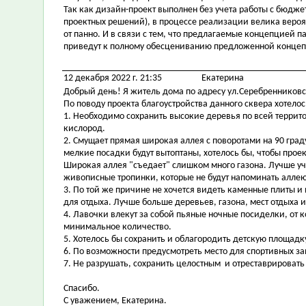
Так как дизайн-проект выполнен без учета работы с бюдж
проектных решений), в процессе реализации велика вероя
от панно. И в связи с тем, что предлагаемые концепцией п
приведут к полному обесцениванию предложенной конце
12 декабря 2022 г. 21:35
Екатерина
Добрый день! Я житель дома по адресу ул.Серебренниковс
По поводу проекта благоустройства данного сквера хотело
1. Необходимо сохранить высокие деревья по всей террито
кислород.
2. Смущает прямая широкая аллея с поворотами на 90 граду
мелкие посадки будут вытоптаны, хотелось бы, чтобы про
Широкая аллея "съедает" слишком много газона. Лучше у
живописные тропинки, которые не будут напоминать аллею
3. По той же причине не хочется видеть каменные плиты и
для отдыха. Лучше больше деревьев, газона, мест отдыха и
4. Лавочки влекут за собой пьяные ночные посиделки, от 
минимальное количество.
5. Хотелось бы сохранить и облагородить детскую площад
6. По возможности предусмотреть место для спортивных за
7. Не разрушать, сохранить целостным и отреставрировать
Спасибо.
С уважением, Екатерина.