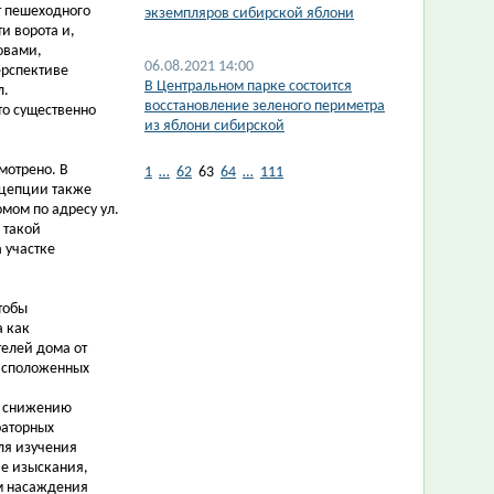
т пешеходного
экземпляров сибирской яблони
и ворота и,
ловами,
06.08.2021 14:00
ерспективе
В Центральном парке состоится
л.
восстановление зеленого периметра
то существенно
из яблони сибирской
мотрено. В
1
…
62
63
64
…
111
нцепции также
мом по адресу ул.
 такой
 участке
тобы
а как
елей дома от
расположенных
к снижению
раторных
ля изучения
е изыскания,
ым насаждения