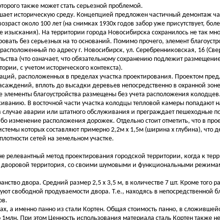
торого также может стать серьезной проблемой.
ушает историческую среду. Концепцией предложен частичный демонтаж ча
зраст около 100 лет (на снимках 1930х годов забор уже присутствует, боле
 изыскания). На территории города Новосибирска сохранилось не так мно
ровать без серьезных на то оснований. Помимо прочего, элемент благоустр
расположенный по адресу г. Новосибирск, ул. Серебренниковская, 16 (Свер
льства (что означает, что обязательному сохранению подлежит размещени
тории, с учетом исторического контекста).
аций, расположенных в пределах участка проектирования. Проектом пре
насаждений, вплоть до высадки деревьев непосредственно в охранной зо
 элементы благоустройства размещены без учета расположения колодцев.
уживанию. В восточной части участка колодцы тепловой камеры попадают 
е в случае аварии или штатного обслуживания и преграждает пешеходные п
ибо изменение расположения дорожек. Отдельно стоит отметить, что в про
стемы которых составляют примерно 2,2м х 1,5м (ширина х глубина), что д
лотности сетей на земельном участке.
е релевантный метод проектирования городской территории, когда к тер
ая с дворовой территория, со своими шумовыми и функциональными режим
нство двора. Средний размер 2,5 х 3,5 м, в количестве 7 шт. Кроме того 
вуют свободной продуваемости двора. Т.е., находясь в непосредственной б
ов.
ах, а именно панно из стали Кортен. Общая стоимость панно, в сложивше
 1млн. При этом Ценность использования материала сталь Кортен также н