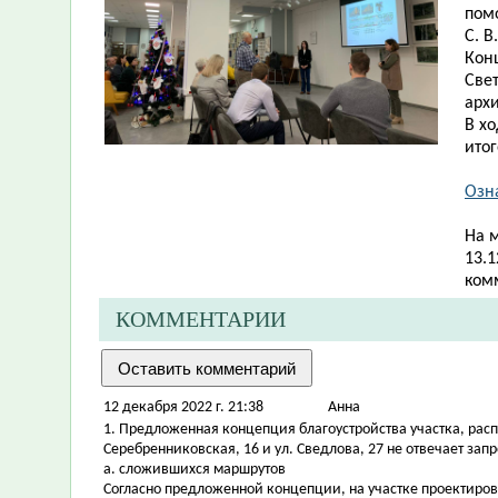
пом
С. В
Кон
Све
арх
В х
ито
Озн
На 
13.1
ком
КОММЕНТАРИИ
12 декабря 2022 г. 21:38
Aнна
1. Предложенная концепция благоустройства участка, рас
Серебренниковская, 16 и ул. Сведлова, 27 не отвечает запр
a. сложившихся маршрутов
Согласно предложенной концепции, на участке проектиро