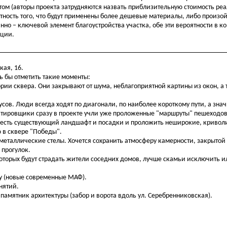
етом (авторы проекта затрудняются назвать приблизительную стоимость ре
тность того, что будут применены более дешевые материалы, либо произо
анно – ключевой элемент благоустройства участка, обе эти вероятности в к
пции.
кая, 16.
сь бы отметить такие моменты:
рии сквера. Они закрывают от шума, неблагоприятной картины из окон, а 
сов. Люди всегда ходят по диагонали, по наиболее короткому пути, а знач
ектировщики сразу в проекте учли уже проложенные "маршруты" пешеходов
честь существующий ландшафт и посадки и проложить неширокие, кривол
 в сквере "Победы".
 металлические стелы. Хочется сохранить атмосферу камерности, закрытой
 прогулок.
которых будут страдать жители соседних домов, лучше скамьи исключить и
ку (новые современные МАФ).
нятий.
 памятник архитектуры (забор и ворота вдоль ул. Серебренниковская).