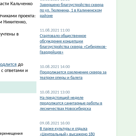
асти Кальченко
Завершено благоустройство сквера
по ул. Тюленина, 1 в Калининском
тчиками проекта:
районе
м Никитенко,
11.08.2021 11:00
 учтены в
Стартовало общественное
обсуждение концепции
благоустройства сквера «Сибиряков-
Гвардейцев»
одлится​
до
10.08.2021 14:00
 с ответами и
Продолжается озеленение сквера за
театром оперы и балета
10.08.2021 13:00
На предстоящей неделе
продолжатся санитарные работы в
лесничествах Новосибирска
09.08.2021 16:00
В парке культуры и отдыха
 перемещения
«Центральный» высажено 180