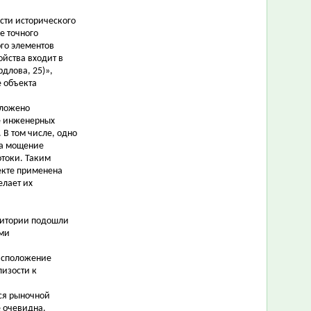
сти исторического
е точного
го элементов
ойства входит в
длова, 25)»,
е объекта
дложено
не инженерных
 В том числе, одно
на мощение
отоки. Таким
екте применена
елает их
ритории подошли
ами
расположение
лизости к
йся рыночной
е очевидна.