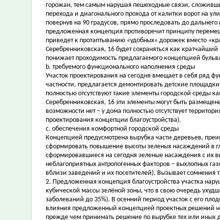
горожан, тем самым нарушая пешеходные связи, сложившие
перехода и диагонального прохода от калитки ворот на ул
повернув на 90 градусов, прямо проследовать до дальнего 
предложенная концепция противоречит принципу перемещ
приведет к протаптыванию «удобных» дорожек вместо «кр
Серебренниковская, 16 будет сохраняться как кратчайший п
понижает проходимость предлагаемого концепцией бульва
b. требуемого функционального наполнения среды
Участок проектирования на сегодня вмещает в себя ряд ф
частности, предлагается демонтировать детские площадки
полностью отсутствуют такие элементы городской среды ка
Серебренниковская, 16 эти элементы могут быть размещены 
возможности нет – у дома полностью отсутствует территор
проектирования концепции благоустройства).
c. обеспечения комфортной городской среды
Концепцией предусмотрена вырубка части деревьев, преим
сформировать повышение высоты зеленых насаждений в глуб
сформировавшиеся на сегодня зеленые насаждения с их в
неблагоприятных антропогенных факторов – выхлопных газо
вблизи заведений и их посетителей). Вызывает сомнения 
2. Предложенная концепция благоустройства участка нар
кубической массы зелёной зоны, что в свою очередь ухуд
заболеваний до 35%). В осенний период участок с его пл
влияния предложенный концепцией проектных решений на
прежде чем принимать решение по вырубке тех или иных 