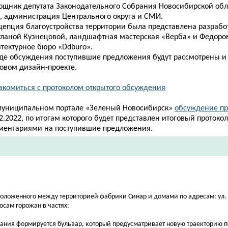
ощник депутата Законодательного Собрания Новосибирской
обл
., администрация Центрального округа и СМИ.
цепция благоустройства территории была представлена разрабо
тланой Кузнецовой, ландшафтная мастерская «Верба» и Федоро
итектурное бюро «Ddburo».
оде обсуждения поступившие предложения будут рассмотрены и
говом дизайн-проекте.
акомиться с протоколом открытого обсуждения
муниципальном портале «Зеленый Новосибирск»
обсуждение пр
2.2022, по итогам которого будет представлен итоговый протокол
ментариями на поступившие предложения.
положенного между территорией фабрики Синар и домами по адресам: ул.
осам горожан в частях:
вания формируется бульвар, который предусматривает новую траекторию