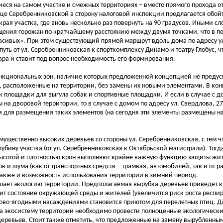
ся на самом участке и смежных территориях – вместо прямого прохода о
ице Серебренниковской в сторону налоговой инспекции предлагается обойт
края участка, где вновь несколько раз повернуть на 90 градусов. Иными с
ения горожан по кратчайшему расстоянию между двумя точками, что в п
асивых». При этом существующий прямой маршрут вдоль дома по адресу у
уть от ул. Серебренниковская к спорткомплексу Динамо и театру Глобус, ч
ра и ставит под вопрос необходимость его формирования.
ункциональных зон, наличие которых предложенной концепцией не предус
, расположенные на территории, без замены их новыми элементами. В ко
к площадки для выгула собак и спортивные площадки. И если в случае с до
на дворовой территории, то в случае с домом по адресу ул. Свердлова, 27
ия для размещения таких элементов (на сегодня эти элементы размещены на
ущественно высоких деревьев со стороны ул. Серебренниковская, с тем ч
ину участка (от ул. Серебренниковская к Октябрьской магистрали). Тогд
ысотой и плотностью крон выполняют крайне важную функцию защиты жит
в и шума (как от транспортных средств – трамвая, автомобилей, так и от 
также и возможность использования территории в зимний период.
ушает экологию территории. Предполагаемая вырубка деревьев приведет 
шит состояние окружающей среды и жителей (увеличится риск роста респи
одово-ягодными насаждениями становится приютом для перелетных птиц. Д
 экосистему территории необходимо провести полноценные экологически
деревьев. Стоит также отметить, что предложенные на замену вырубленн