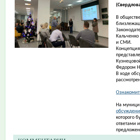
(Свердлова,
В обществ
близлежащ
Законодат
Кальченко 
и СМИ.
Концепция
представле
Кузнецово
Федором Ни
В ходе об
рассмотрен
Ознакомит
На муници
обсуждение
которого б
ответами 
предложен