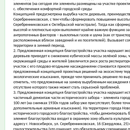
элементов (на сегодня эти элементы размещены на участке проект
c. обеспечения комфортной городской среды
Концепцией предусмотрена вырубка части деревьев, преимуществе
Серебренниковская, с тем чтобы сформировать повышение высоты з
Серебренниковская к Октябрьской магистрали). Тогда как сформи
высотой и плотностью крон выполняют крайне важную функцию за
антропогенных факторов – выхлопных газов и шума (как от транспор
расположенных вблизи заведений и их посетителей). Вызывает с
территории в зимний период.
2. Предложенная концепция благоустройства участка нарушает э
деревьев приведет к снижению кубической массы зелёной зоны, ч
окружающей среды и жителей (увеличится риск роста респираторн
участок с его плодово-ягодными насаждениями становится приюто
предложенный концепцией проектных решений на экосистему тер
экологические изыскания, прежде чем принимать решение по выру
отметить, что предложенные на замену вырубленным насаждения
отсутствие которого также может стать серьезной проблемой.
3. Предложенная концепция благоустройства участка нарушает и
частичный демонтаж части исторического забора – элемента город
100 лет (на снимках 1930х годов забор уже присутствует, более то
дополнительные архивные изыскания). На территории города Ново
исторического городского благоустройства, чтобы демонтировать б
элемент благоустройства входит в охранную зону объекта культур
адресу г. Новосибирск, ул. Серебренниковская, 16 (Свердлова, 25
градостроительства (что означает, что обязательному сохранению