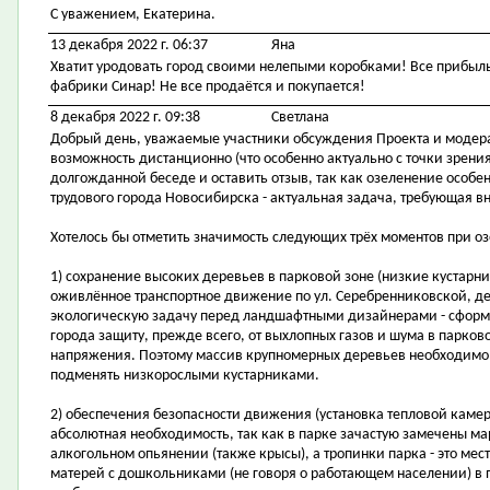
С уважением, Екатерина.
13 декабря 2022 г. 06:37
Яна
Хватит уродовать город своими нелепыми коробками! Все прибыль 
фабрики Синар! Не все продаётся и покупается!
8 декабря 2022 г. 09:38
Светлана
Добрый день, уважаемые участники обсуждения Проекта и модера
возможность дистанционно (что особенно актуально с точки зрения
долгожданной беседе и оставить отзыв, так как озеленение особе
трудового города Новосибирска - актуальная задача, требующая в
Хотелось бы отметить значимость следующих трёх моментов при 
1) сохранение высоких деревьев в парковой зоне (низкие кустарн
оживлённое транспортное движение по ул. Серебренниковской, де
экологическую задачу перед ландшафтными дизайнерами - сфор
города защиту, прежде всего, от выхлопных газов и шума в парко
напряжения. Поэтому массив крупномерных деревьев необходимо с
подменять низкорослыми кустарниками.
2) обеспечения безопасности движения (установка тепловой камер
абсолютная необходимость, так как в парке зачастую замечены м
алкогольном опьянении (также крысы), а тропинки парка - это ме
матерей с дошкольниками (не говоря о работающем населении) в 