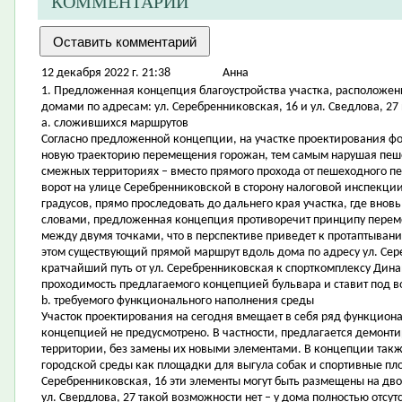
КОММЕНТАРИИ
12 декабря 2022 г. 21:38
Aнна
1. Предложенная концепция благоустройства участка, расположе
домами по адресам: ул. Серебренниковская, 16 и ул. Сведлова, 27 
a. сложившихся маршрутов
Согласно предложенной концепции, на участке проектирования ф
новую траекторию перемещения горожан, тем самым нарушая пеше
смежных территориях – вместо прямого прохода от пешеходного пе
ворот на улице Серебренниковской в сторону налоговой инспекции 
градусов, прямо проследовать до дальнего края участка, где внов
словами, предложенная концепция противоречит принципу перем
между двумя точками, что в перспективе приведет к протаптыван
этом существующий прямой маршрут вдоль дома по адресу ул. Сере
кратчайший путь от ул. Серебренниковская к спорткомплексу Динам
проходимость предлагаемого концепцией бульвара и ставит под 
b. требуемого функционального наполнения среды
Участок проектирования на сегодня вмещает в себя ряд функцион
концепцией не предусмотрено. В частности, предлагается демонт
территории, без замены их новыми элементами. В концепции такж
городской среды как площадки для выгула собак и спортивные пло
Серебренниковская, 16 эти элементы могут быть размещены на двор
ул. Свердлова, 27 такой возможности нет – у дома полностью отсу