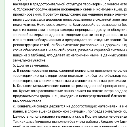
наследия в градостроительной структуре территории, с учетом исто
4. Усложняет обслуживание инженерных сетей и коммуникаций, р
проектирования. Проектом предложено размещение новых элемент
вплоть до высадки деревьев непосредственно в охранной зоне и
недопустимо. Некоторые элементы благоустройства размещены без
одно из панно стоит поверх колодца перекрывая доступ к обслужи
тепловой камеры попадают на мощение транзитного участка, что т
или штатного обслуживания и преграждает пешеходные потоки. Та
реконструкцию сетей, либо изменение расположения дорожек. Отде
сосна обыкновенная и ель сибирская, размеры корневой системы к
(ширина х глубина), что делает их неприменимыми в данных услови
земельном участке.
5. Другие замечания:
a. В проектировании предложенной концепции применен не реле
территории, когда к территории подошли так, будто это бульвар г
территория, со своими шумовыми и функциональными режимами 
b. Большие металлические панно загромождают всё пространство дв
шт. Кроме того расположение панно влияет на потоки ветра во дво
продуваемости двора. Т.е., находясь в непосредственной близости
выхлопных газов.
c. Концепция сквера держится на дорогостоящих материалах, а им
панно, в сложившейся рыночной ситуации, по предварительной оц
Ценность использования материала сталь Кортен также не очевид
Так как дизайн-проект выполнен без учета работы с бюджетом (авт
приблизительную стоимость реализации проектных решений), в пр