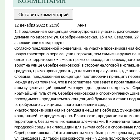
КОММЕНТАРИИ
12 декабря 2022 г. 21:38
Aнна
1. Предложенная концепция благоустройства участка, расположе
домами по адресам: ул. Серебренниковская, 16 и ул. Сведлова, 27 
a. сложившихся маршрутов
Согласно предложенной концепции, на участке проектирования ф
новую траекторию перемещения горожан, тем самым нарушая пеше
смежных территориях – вместо прямого прохода от пешеходного пе
ворот на улице Серебренниковской в сторону налоговой инспекции 
градусов, прямо проследовать до дальнего края участка, где внов
словами, предложенная концепция противоречит принципу перем
между двумя точками, что в перспективе приведет к протаптыван
этом существующий прямой маршрут вдоль дома по адресу ул. Сере
кратчайший путь от ул. Серебренниковская к спорткомплексу Динам
проходимость предлагаемого концепцией бульвара и ставит под 
b. требуемого функционального наполнения среды
Участок проектирования на сегодня вмещает в себя ряд функцион
концепцией не предусмотрено. В частности, предлагается демонт
территории, без замены их новыми элементами. В концепции такж
городской среды как площадки для выгула собак и спортивные пло
Серебренниковская, 16 эти элементы могут быть размещены на двор
ул. Свердлова, 27 такой возможности нет – у дома полностью отсу