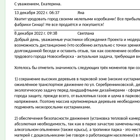
С уважением, Екатерина.
13 декабря 2022 г. 06:37
Яна
Хватит уродовать город своими нелепыми коробками! Все прибыль 
фабрики Синар! Не все продаётся и покупается!
8 декабря 2022 г. 09:38
Светлана
Добрый день, уважаемые участники обсуждения Проекта и модера
возможность дистанционно (что особенно актуально с точки зрения
долгожданной беседе и оставить отзыв, так как озеленение особе
трудового города Новосибирска - актуальная задача, требующая в
Хотелось бы отметить значимость следующих трёх моментов при 
1) сохранение высоких деревьев в парковой зоне (низкие кустарн
оживлённое транспортное движение по ул. Серебренниковской, де
экологическую задачу перед ландшафтными дизайнерами - сфор
города защиту, прежде всего, от выхлопных газов и шума в парко
напряжения. Поэтому массив крупномерных деревьев необходимо с
подменять низкорослыми кустарниками.
2) обеспечения безопасности движения (установка тепловой камер
абсолютная необходимость, так как в парке зачастую замечены м
алкогольном опьянении (также крысы), а тропинки парка - это ме
матерей с дошкольниками (не говоря о работающем населении) в 