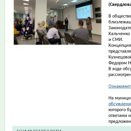
(Свердлова,
В обществ
близлежащ
Законодат
Кальченко 
и СМИ.
Концепция
представле
Кузнецово
Федором Ни
В ходе об
рассмотрен
Ознакомит
На муници
обсуждение
которого б
ответами 
предложен