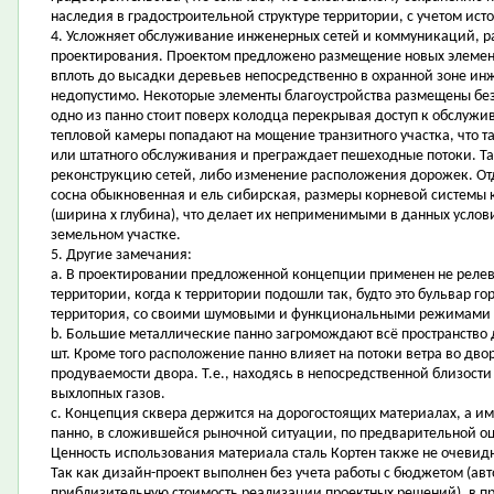
наследия в градостроительной структуре территории, с учетом исто
4. Усложняет обслуживание инженерных сетей и коммуникаций, р
проектирования. Проектом предложено размещение новых элемент
вплоть до высадки деревьев непосредственно в охранной зоне и
недопустимо. Некоторые элементы благоустройства размещены без
одно из панно стоит поверх колодца перекрывая доступ к обслужи
тепловой камеры попадают на мощение транзитного участка, что т
или штатного обслуживания и преграждает пешеходные потоки. Та
реконструкцию сетей, либо изменение расположения дорожек. Отде
сосна обыкновенная и ель сибирская, размеры корневой системы к
(ширина х глубина), что делает их неприменимыми в данных услови
земельном участке.
5. Другие замечания:
a. В проектировании предложенной концепции применен не реле
территории, когда к территории подошли так, будто это бульвар г
территория, со своими шумовыми и функциональными режимами 
b. Большие металлические панно загромождают всё пространство дв
шт. Кроме того расположение панно влияет на потоки ветра во дво
продуваемости двора. Т.е., находясь в непосредственной близости
выхлопных газов.
c. Концепция сквера держится на дорогостоящих материалах, а им
панно, в сложившейся рыночной ситуации, по предварительной оц
Ценность использования материала сталь Кортен также не очевид
Так как дизайн-проект выполнен без учета работы с бюджетом (авт
приблизительную стоимость реализации проектных решений), в пр