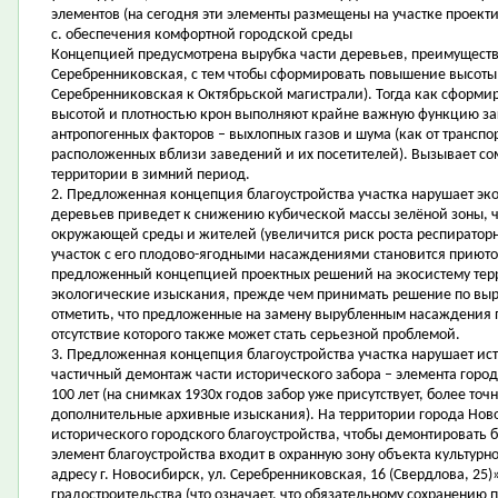
элементов (на сегодня эти элементы размещены на участке проект
c. обеспечения комфортной городской среды
Концепцией предусмотрена вырубка части деревьев, преимуществе
Серебренниковская, с тем чтобы сформировать повышение высоты з
Серебренниковская к Октябрьской магистрали). Тогда как сформи
высотой и плотностью крон выполняют крайне важную функцию за
антропогенных факторов – выхлопных газов и шума (как от транспор
расположенных вблизи заведений и их посетителей). Вызывает с
территории в зимний период.
2. Предложенная концепция благоустройства участка нарушает э
деревьев приведет к снижению кубической массы зелёной зоны, ч
окружающей среды и жителей (увеличится риск роста респираторн
участок с его плодово-ягодными насаждениями становится приюто
предложенный концепцией проектных решений на экосистему тер
экологические изыскания, прежде чем принимать решение по выру
отметить, что предложенные на замену вырубленным насаждения
отсутствие которого также может стать серьезной проблемой.
3. Предложенная концепция благоустройства участка нарушает и
частичный демонтаж части исторического забора – элемента город
100 лет (на снимках 1930х годов забор уже присутствует, более то
дополнительные архивные изыскания). На территории города Ново
исторического городского благоустройства, чтобы демонтировать б
элемент благоустройства входит в охранную зону объекта культур
адресу г. Новосибирск, ул. Серебренниковская, 16 (Свердлова, 25
градостроительства (что означает, что обязательному сохранению