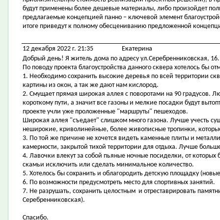
будут применены более дешевые материалы, либо произойдет полный
предлагаемые концепцией панно – ключевой элемент благоустройст
итоге приведут к полному обесцениванию предложенной концепц
12 декабря 2022 г. 21:35
Екатерина
Добрый день! Я житель дома по адресу ул.Серебренниковская, 16.
По поводу проекта благоустройства данного сквера хотелось бы от
1. Необходимо сохранить высокие деревья по всей территории ск
картины из окон, а так же дают нам кислород.
2. Смущает прямая широкая аллея с поворотами на 90 градусов. Л
короткому пути, а значит все газоны и мелкие посадки будут вытоп
проекте учли уже проложенные "маршруты" пешеходов.
Широкая аллея "съедает" слишком много газона. Лучше учесть с
неширокие, криволинейные, более живописные тропинки, которые
3. По той же причине не хочется видеть каменные плиты и металл
камерности, закрытой тихой территории для отдыха. Лучше больше 
4. Лавочки влекут за собой пьяные ночные посиделки, от которых 
скамьи исключить или сделать минимальное количество.
5. Хотелось бы сохранить и облагородить детскую площадку (нов
6. По возможности предусмотреть место для спортивных занятий.
7. Не разрушать, сохранить целостным и отреставрировать памятни
Серебренниковская).
Спасибо.