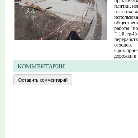
практическ
плитки, из
пластиковы
использова
общественн
работы "по
"Тайгер-Си
переработ
отходов.
Срок произ
дорожки в 
КОММЕНТАРИИ