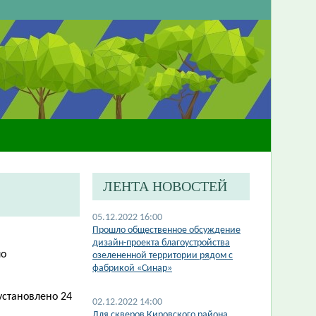
ЛЕНТА НОВОСТЕЙ
05.12.2022 16:00
Прошло общественное обсуждение
дизайн-проекта благоустройства
по
озелененной территории рядом с
фабрикой «Синар»
установлено 24
02.12.2022 14:00
​Для скверов Кировского района