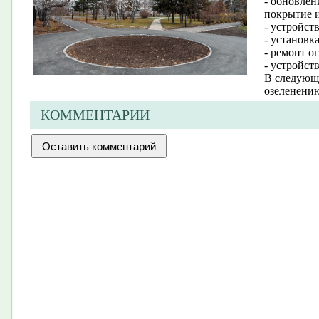
- обновлен
покрытие и
- устройст
- установк
- ремонт о
- устройст
В следующе
озеленени
КОММЕНТАРИИ