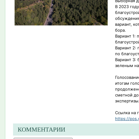
Выборная д
В 2023 год
благоустро
обсуждения
вариант, к
бора.
Вариант 1:
благоустро
Вариант 2:
по благоус
Вариант 3: 
зеленым н
Голосовани
итогам гол
продолжено
сметной до
экспертизы
Ссылка на 
https://pos.
КОММЕНТАРИИ