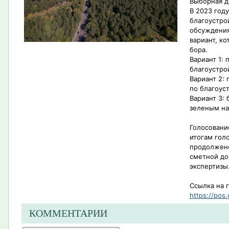
Выборная д
В 2023 год
благоустро
обсуждения
вариант, к
бора.
Вариант 1:
благоустро
Вариант 2:
по благоус
Вариант 3: 
зеленым н
Голосовани
итогам гол
продолжено
сметной до
экспертизы
Ссылка на 
https://pos.
КОММЕНТАРИИ