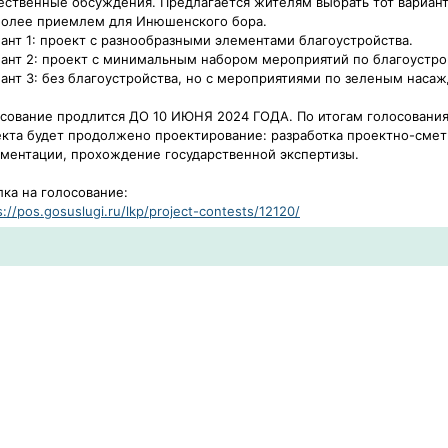
ственные обсуждения. Предлагается жителям выбрать тот вариант
более приемлем для Инюшенского бора.
ант 1: проект с разнообразными элементами благоустройства.
ант 2: проект с минимальным набором мероприятий по благоустро
ант 3: без благоустройства, но с мероприятиями по зеленым наса
сование продлится ДО 10 ИЮНЯ 2024 ГОДА. По итогам голосования
кта будет продолжено проектирование: разработка проектно-сме
ментации, прохождение государственной экспертизы.
ка на голосование:
s://pos.gosuslugi.ru/lkp/project-contests/12120/​