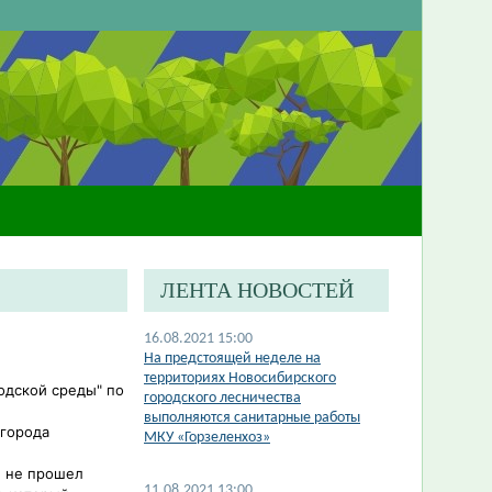
ЛЕНТА НОВОСТЕЙ
16.08.2021 15:00
На предстоящей неделе на
территориях Новосибирского
одской среды" по
городского лесничества
выполняются санитарные работы
 города
МКУ «Горзеленхоз»
н не прошел
11.08.2021 13:00