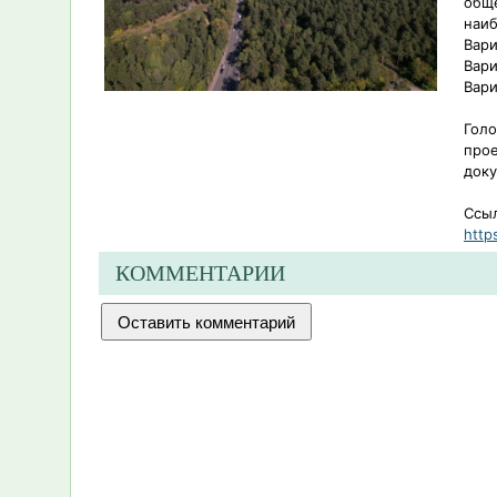
обще
наи
Вари
Вари
Вари
Голо
прое
доку
Ссыл
http
КОММЕНТАРИИ