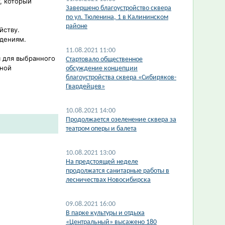
, который
Завершено благоустройство сквера
по ул. Тюленина, 1 в Калининском
районе
йству.
ждениям.
11.08.2021 11:00
 для выбранного
Стартовало общественное
тной
обсуждение концепции
благоустройства сквера «Сибиряков-
Гвардейцев»
10.08.2021 14:00
Продолжается озеленение сквера за
театром оперы и балета
10.08.2021 13:00
На предстоящей неделе
продолжатся санитарные работы в
лесничествах Новосибирска
09.08.2021 16:00
В парке культуры и отдыха
«Центральный» высажено 180