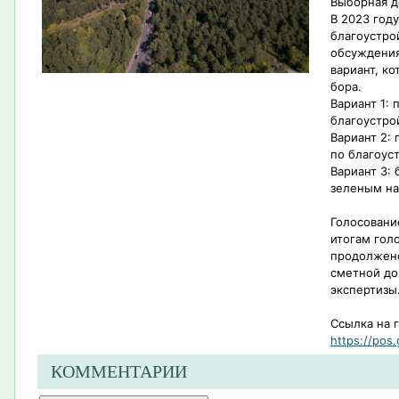
Выборная д
В 2023 год
благоустро
обсуждения
вариант, к
бора.
Вариант 1:
благоустро
Вариант 2:
по благоус
Вариант 3: 
зеленым н
Голосовани
итогам гол
продолжено
сметной до
экспертизы
Ссылка на 
https://pos.
КОММЕНТАРИИ