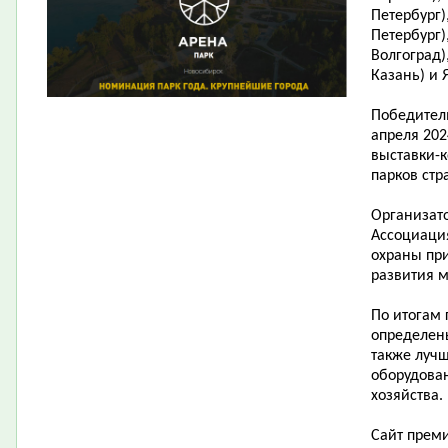
Петербург),
Петербург)
Волгоград)
Казань) и 
Победител
апреля 202
выставки-к
парков стр
Организат
Ассоциация
охраны пр
развития 
По итогам 
определены
также луч
оборудован
хозяйства.
Сайт прем