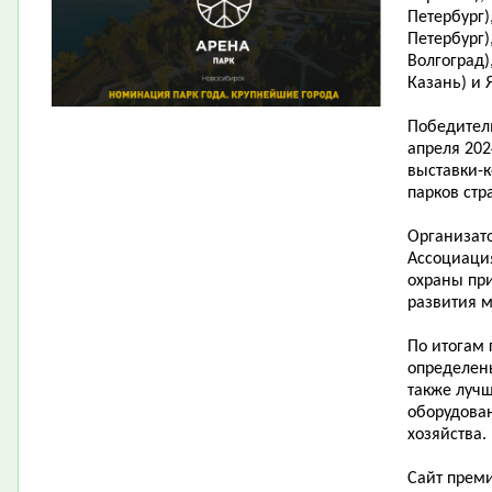
Петербург),
Петербург)
Волгоград)
Казань) и 
Победител
апреля 202
выставки-к
парков стр
Организат
Ассоциация
охраны пр
развития 
По итогам 
определены
также луч
оборудован
хозяйства.
Сайт прем