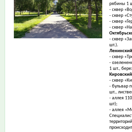
рябины 1 ш
- сквер «В
- сквер «С
- сквер «Г
- сквер «Н
Октябрьск
- сквер «З
шт.).
Ленинский
- сквер «Тр
- озеленен
1 шт., бере
Кировский
- сквер «К
- бульвар 
шт., листве
- аллея 11
шт);
- аллея «М
Специалис
территори
происходи