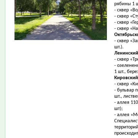
рябины 1 ш
- сквер «В
- сквер «С
- сквер «Г
- сквер «Н
Октябрьск
- сквер «З
шт.).
Ленинский
- сквер «Тр
- озеленен
1 шт., бере
Кировский
- сквер «К
- бульвар 
шт., листве
- аллея 11
шт);
- аллея «М
Специалис
территори
происходи