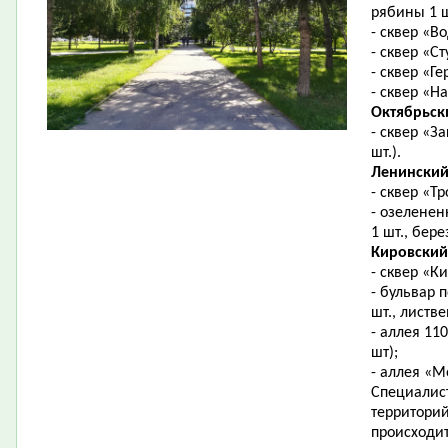
рябины 1 ш
- сквер «В
- сквер «С
- сквер «Г
- сквер «Н
Октябрьск
- сквер «З
шт.).
Ленинский
- сквер «Тр
- озеленен
1 шт., бере
Кировский
- сквер «К
- бульвар 
шт., листве
- аллея 11
шт);
- аллея «М
Специалис
территори
происходи