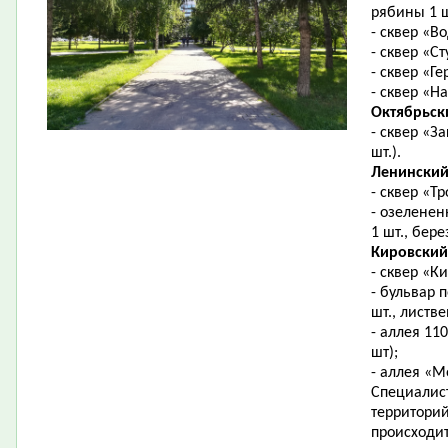
рябины 1 ш
- сквер «В
- сквер «С
- сквер «Г
- сквер «Н
Октябрьск
- сквер «З
шт.).
Ленинский
- сквер «Тр
- озеленен
1 шт., бере
Кировский
- сквер «К
- бульвар 
шт., листве
- аллея 11
шт);
- аллея «М
Специалис
территори
происходи