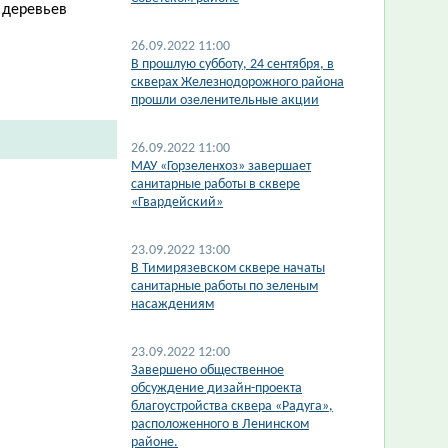
 деревьев
26.09.2022 11:00
​В прошлую субботу, 24 сентября, в
скверах Железнодорожного района
прошли озеленительные акции
26.09.2022 11:00
​МАУ «Горзеленхоз» завершает
санитарные работы в сквере
«Гвардейский»
23.09.2022 13:00
В Тимирязевском сквере начаты
санитарные работы по зеленым
насаждениям
23.09.2022 12:00
Завершено общественное
обсуждение дизайн-проекта
благоустройства сквера «Радуга»,
расположенного в Ленинском
районе.