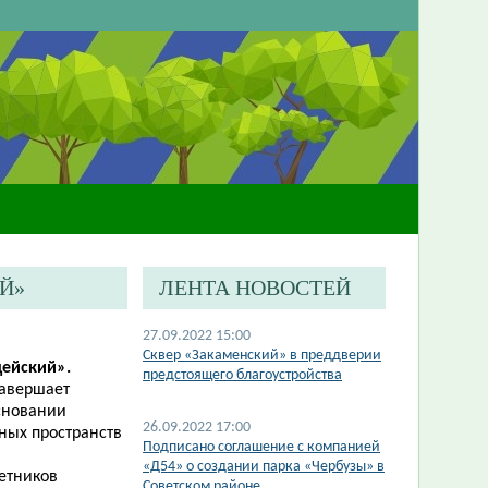
Й»
ЛЕНТА НОВОСТЕЙ
27.09.2022 15:00
Сквер «Закаменский» в преддверии
дейский».
предстоящего благоустройства
завершает
основании
26.09.2022 17:00
ных пространств
Подписано соглашение с компанией
«Д54» о создании парка «Чербузы» в
ветников
Советском районе