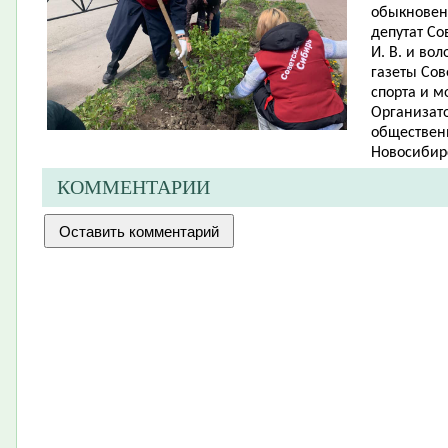
обыкновенн
депутат Со
И. В. и во
газеты Сов
спорта и м
Организато
обществен
Новосибирс
КОММЕНТАРИИ