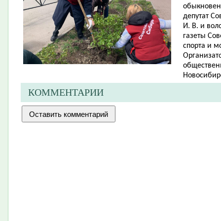
обыкновенн
депутат Со
И. В. и во
газеты Сов
спорта и м
Организато
обществен
Новосибирс
КОММЕНТАРИИ