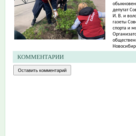
обыкновенн
депутат Со
И. В. и во
газеты Сов
спорта и м
Организато
обществен
Новосибирс
КОММЕНТАРИИ