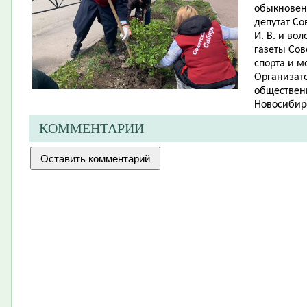
обыкновенн
депутат Со
И. В. и во
газеты Сов
спорта и м
Организато
обществен
Новосибирс
КОММЕНТАРИИ