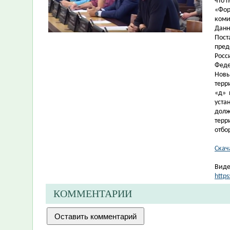
что 
«Фор
коми
Дан
Пост
пред
Рос
Феде
Нов
терр
«д» 
уста
долж
терр
отбо
Скач
Виде
http
КОММЕНТАРИИ