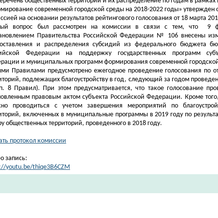
перечень общественных территорий и их распределение по годам в рамках
мирование современной городской среды на 2018-2022 годы» утвержден
ссией на основании результатов рейтингового голосования от 18 марта 201
ный вопрос был рассмотрен на комиссии в связи с тем, что
9 
ановлением Правительства Российской Федерации № 106
внесены из
оставления и распределения субсидий из федерального бюджета бю
сийской Федерации на поддержку государственных программ субъ
рации и муниципальных программ формирования современной городской
ыми Правилами
предусмотрено ежегодное проведение голосования по о
иторий, подлежащих благоустройству в год, следующий за годом проведен
п. 8 Правил
). При этом предусматривается, что такое голосование про
новленным правовым актом субъекта Российской Федерации. Кроме того,
но проводиться с учетом завершения мероприятий по благоустрой
иторий, включенных в муниципальные программы в 2019 году по результа
ру общественных территорий, проведенного в 2018 году.
ать протокол комиссии
о запись:
s://youtu.be/thiqe3B6CZM