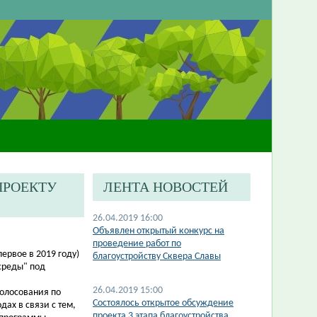
ПРОЕКТУ
ЛЕНТА НОВОСТЕЙ
26.04.2019 16:00
Объявлен открытый конкурс на
проведение работ по
ервое в 2019 году)
благоустройству Сквера Славы
среды" под
26.04.2019 15:00
голосования по
Состоялось открытое обсуждение
ах в связи с тем,
проекта 3 этапа благоустройства