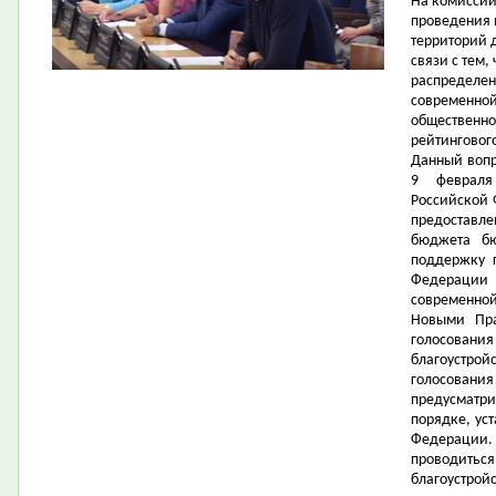
На комиссии
проведения
территорий д
связи с тем,
распределен
современной
общественно
рейтингового
Данный вопр
9 февраля
Российской
предоставле
бюджета бю
поддержку г
Федерации
современной
Новыми Пр
голосования
благоустро
голосовани
предусматр
порядке, ус
Федерации
проводить
благоустро