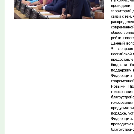
На комиссии
проведения
территорий д
связи с тем,
распределен
современной
общественно
рейтингового
Данный вопр
9 февраля
Российской
предоставле
бюджета бю
поддержку г
Федерации
современной
Новыми Пр
голосования
благоустро
голосовани
предусматр
порядке, ус
Федерации
проводить
благоустро