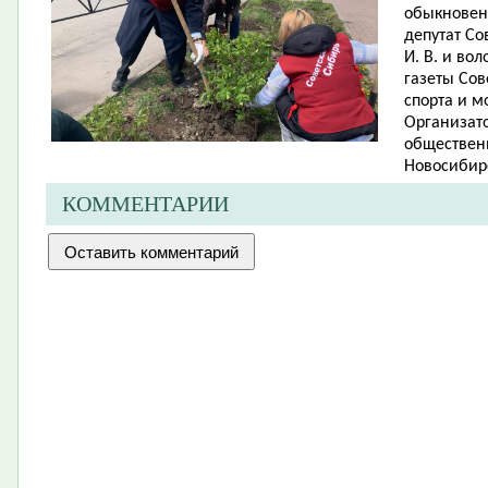
обыкновенн
депутат Со
И. В. и во
газеты Сов
спорта и м
Организато
обществен
Новосибирс
КОММЕНТАРИИ