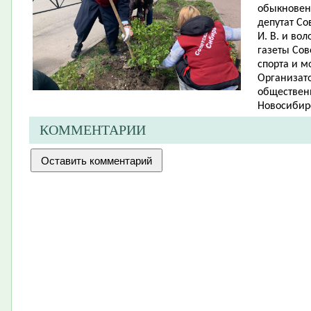
обыкновенн
депутат Со
И. В. и во
газеты Сов
спорта и м
Организато
обществен
Новосибирс
КОММЕНТАРИИ