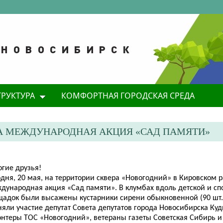
ТРУКТУРА
КОМФОРТНАЯ ГОРОДСКАЯ СРЕДА
А МЕЖДУНАРОДНАЯ АКЦИЯ «САД ПАМЯТИ»
огие друзья!
одня, 20 мая, на территории сквера «Новогодний» в Кировском 
дународная акция
«Сад памяти». В клумбах вдоль детской и с
щадок были высажены кустарники сирени обыкновенной (90 шт.)
яли участие депутат Совета депутатов города Новосибирска Куди
онтеры ТОС «Новогодний», ветераны газеты Советская Сибирь и