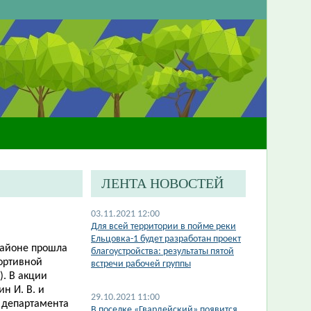
ЛЕНТА НОВОСТЕЙ
03.11.2021 12:00
Для всей территории в пойме реки
Ельцовка-1 будет разработан проект
районе прошла
благоустройства: результаты пятой
портивной
встречи рабочей группы
. В акции
н И. В. и
29.10.2021 11:00
 департамента
В поселке «Гвардейский» появится