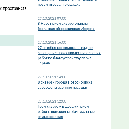
новая игровая площадка.
х пространств
29.10.2021 09:00
В Нарымском сквере открыта
беслатная общественная уборная
27.10.2021 16:00
27 октября состоялось выездное
совещание по контролю выполнения
работ по благоустройству парка
"Арена"
27.10.2021 14:00
​В скверах города Новосибирска
завершены осенние посадки
27.10.2021 12:00
Трём скверам в Дзержинском
районе присвоены официальные
наименования