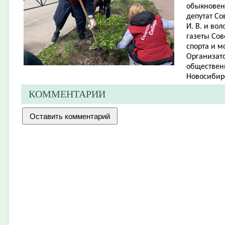
обыкновенн
депутат Со
И. В. и во
газеты Сов
спорта и м
Организато
обществен
Новосибирс
КОММЕНТАРИИ