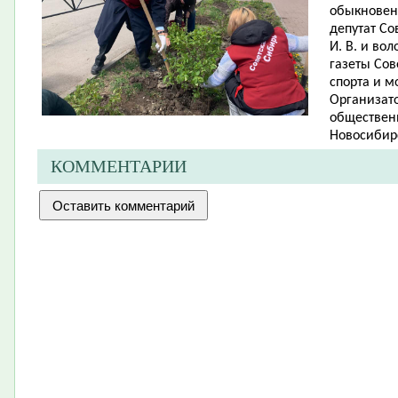
обыкновенн
депутат Со
И. В. и во
газеты Сов
спорта и м
Организато
обществен
Новосибирс
КОММЕНТАРИИ