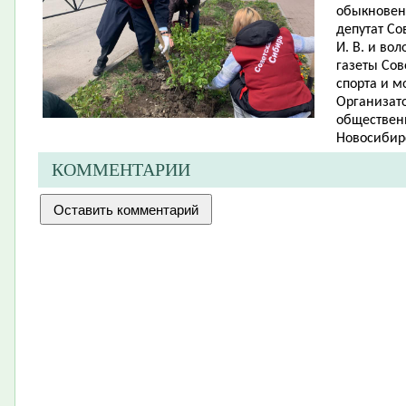
обыкновенн
депутат Со
И. В. и во
газеты Сов
спорта и м
Организато
обществен
Новосибирс
КОММЕНТАРИИ