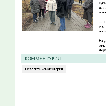
кус
раз
и да
11 а
мая
пос
На 
озе
дере
КОММЕНТАРИИ