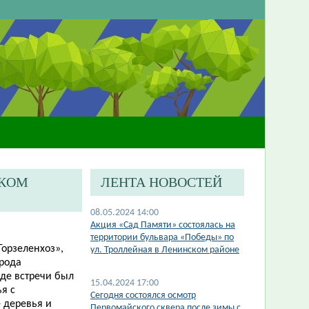
СКОМ
ЛЕНТА НОВОСТЕЙ
08.05.2024 14:00
Акция «Сад Памяти» состоялась на
территории бульвара «Победы» по
Горзеленхоз»,
ул. Троллейная в Ленинском районе
орода
оде встречи был
15.04.2024 17:00
я с
​Сегодня состоялся осмотр
 деревья и
Первомайского сквера после зимы с