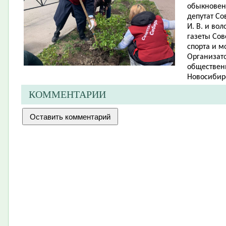
обыкновенн
депутат Со
И. В. и во
газеты Сов
спорта и м
Организато
обществен
Новосибирс
КОММЕНТАРИИ