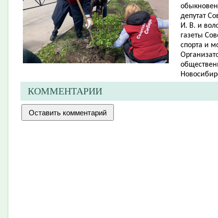
обыкновенн
депутат Со
И. В. и во
газеты Сов
спорта и м
Организато
обществен
Новосибирс
КОММЕНТАРИИ