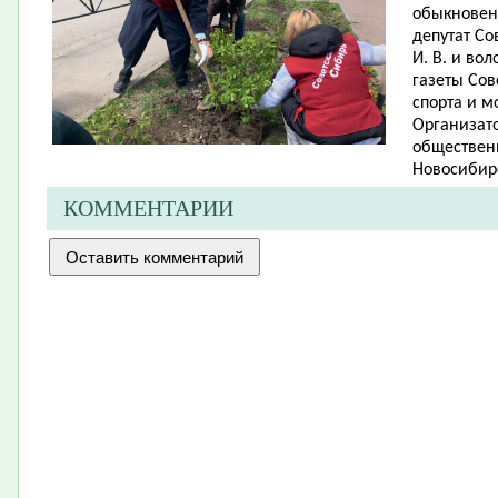
обыкновенн
депутат Со
И. В. и во
газеты Сов
спорта и м
Организато
обществен
Новосибирс
КОММЕНТАРИИ