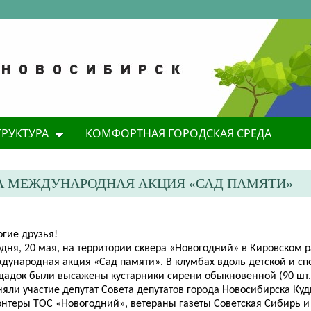
ТРУКТУРА
КОМФОРТНАЯ ГОРОДСКАЯ СРЕДА
А МЕЖДУНАРОДНАЯ АКЦИЯ «САД ПАМЯТИ»
огие друзья!
одня, 20 мая, на территории сквера «Новогодний» в Кировском 
дународная акция
«Сад памяти». В клумбах вдоль детской и с
щадок были высажены кустарники сирени обыкновенной (90 шт.)
яли участие депутат Совета депутатов города Новосибирска Куди
онтеры ТОС «Новогодний», ветераны газеты Советская Сибирь и