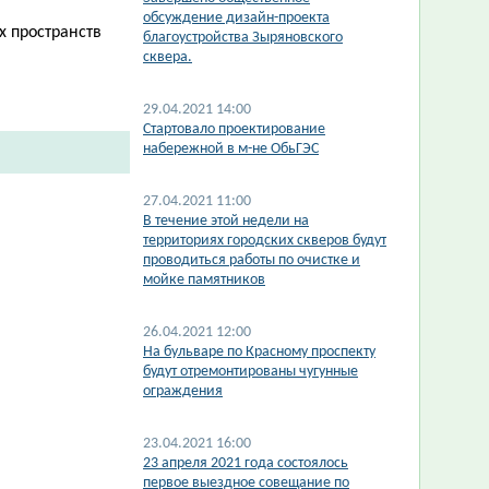
обсуждение дизайн-проекта
х пространств
благоустройства Зыряновского
сквера.
29.04.2021 14:00
Стартовало проектирование
набережной в м-не ОбьГЭС
27.04.2021 11:00
В течение этой недели на
территориях городских скверов будут
проводиться работы по очистке и
мойке памятников
26.04.2021 12:00
На бульваре по Красному проспекту
будут отремонтированы чугунные
ограждения
23.04.2021 16:00
​23 апреля 2021 года состоялось
первое выездное совещание по