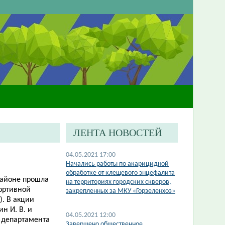
ЛЕНТА НОВОСТЕЙ
04.05.2021 17:00
Начались работы по акарицидной
обработке от клещевого энцефалита
районе прошла
на территориях городских скверов,
портивной
закрепленных за МКУ «Горзеленхоз»
. В акции
н И. В. и
04.05.2021 12:00
 департамента
Завершено общественное