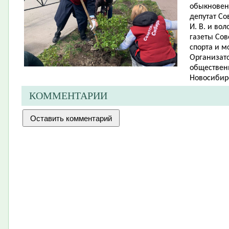
обыкновенн
депутат Со
И. В. и во
газеты Сов
спорта и м
Организато
обществен
Новосибирс
КОММЕНТАРИИ