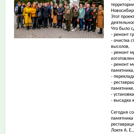
территории
Новосибирс
Этот проек
деятельно
Что было с
- ремонт г
- очистка 
высолов,
- ремонт м
изготовлен
- ремонт м
памятника
- переклад
- реставра
памятнике,
- установк
- высадка 
Сегодня со
памятника
реставраци
Локтя А. Е