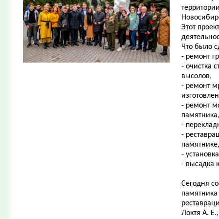
территории
Новосибирс
Этот проек
деятельно
Что было с
- ремонт г
- очистка 
высолов,
- ремонт м
изготовлен
- ремонт м
памятника
- переклад
- реставра
памятнике,
- установк
- высадка 
Сегодня со
памятника
реставраци
Локтя А. Е