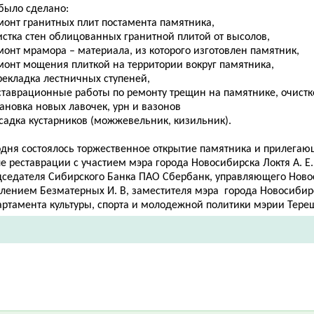
 было сделано:
монт гранитных плит постамента памятника,
истка стен облицованных гранитной плитой от высолов,
монт мрамора – материала, из которого изготовлен памятник,
емонт мощения плиткой на территории вокруг памятника,
рекладка лестничных ступеней,
ставрационные работы по ремонту трещин на памятнике, очистк
тановка новых лавочек, урн и вазонов
садка кустарников (можжевельник, кизильник).
одня состоялось торжественное открытие памятника и прилегаю
е реставрации с участием мэра города Новосибирска Локтя А. Е.
дседателя Сибирского Банка ПАО Сбербанк, управляющего Нов
елением Безматерных И. В, заместителя мэра города Новосибир
артамента культуры, спорта и молодежной политики мэрии Тереш