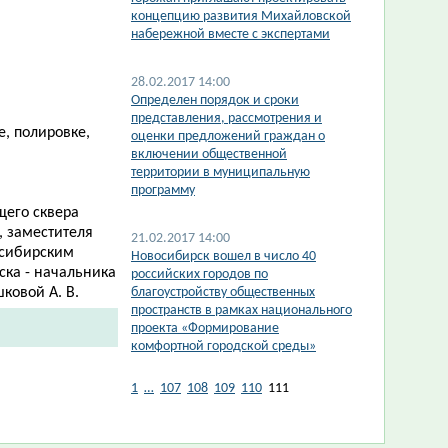
концепцию развития Михайловской
набережной вместе с экспертами
28.02.2017 14:00
Определен порядок и сроки
представления, рассмотрения и
е, полировке,
оценки предложений граждан о
включении общественной
территории в муниципальную
программу
щего сквера
, заместителя
21.02.2017 14:00
осибирским
Новосибирск вошел в число 40
ска - начальника
российских городов по
ковой А. В.
благоустройству общественных
пространств в рамках национального
проекта «Формирование
комфортной городской среды»
1
…
107
108
109
110
111