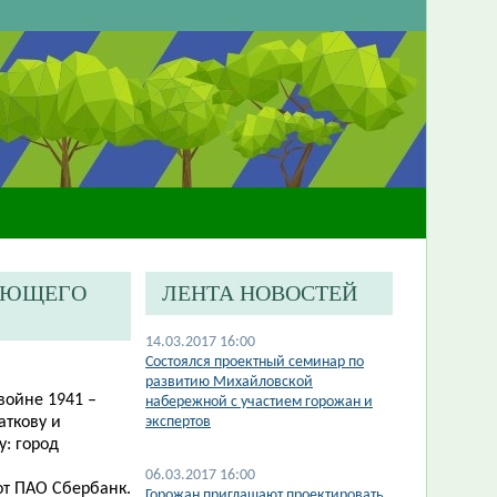
ГАЮЩЕГО
ЛЕНТА НОВОСТЕЙ
14.03.2017 16:00
Состоялся проектный семинар по
развитию Михайловской
войне 1941 –
набережной с участием горожан и
аткову и
экспертов
: город
06.03.2017 16:00
от ПАО Сбербанк.
Горожан приглашают проектировать