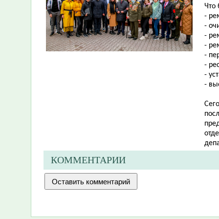
Что
- ре
- оч
- ре
- р
- пе
- ре
- ус
- вы
Сег
посл
пре
отд
деп
КОММЕНТАРИИ