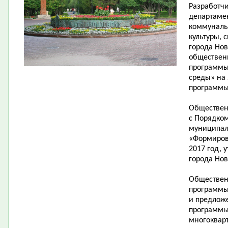
Разработч
департаме
коммунальн
культуры, 
города Но
обществен
программы
среды» на 
программы
Обществен
с Порядко
муниципал
«Формиров
2017 год,
города Нов
Обществен
программы
и предлож
программы
многоквар