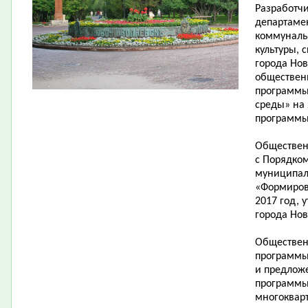
Разработч
департаме
коммунальн
культуры, 
города Но
обществен
программы
среды» на 
программы
Обществен
с Порядко
муниципал
«Формиров
2017 год,
города Нов
Обществен
программы
и предлож
программы
многоквар