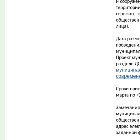
и сооруже
территории
горожан, з
обществен
лица).
Дата разм
проведени
муниципал
Проект му
разделе Д
муниципа
современн
Сроки при
марта по «
Замечания
муниципал
обществен
адрес элек
заданной 