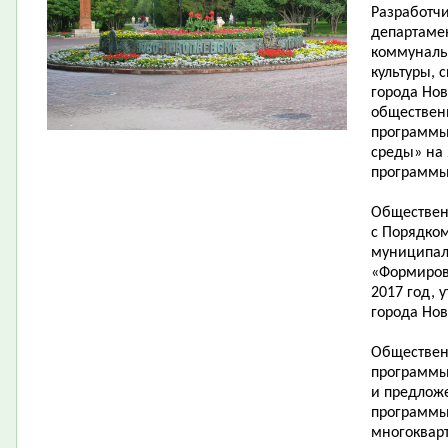
Разработч
департаме
коммунальн
культуры, 
города Но
обществен
программы
среды» на 
программы
Обществен
с Порядко
муниципал
«Формиров
2017 год,
города Нов
Обществен
программы
и предлож
программы
многоквар