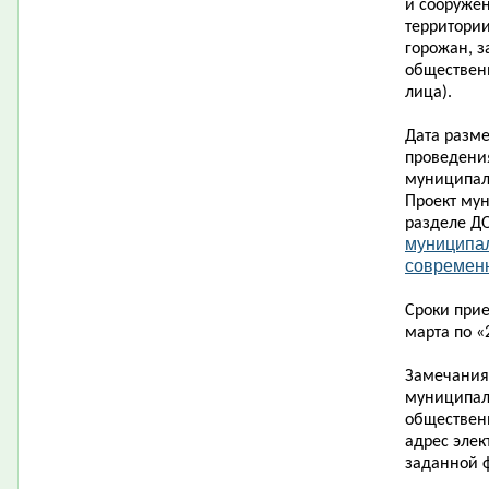
и сооруже
территории
горожан, з
обществен
лица).
Дата разм
проведени
муниципал
Проект му
разделе Д
муниципа
современн
Сроки при
марта по «
Замечания
муниципал
обществен
адрес элек
заданной 