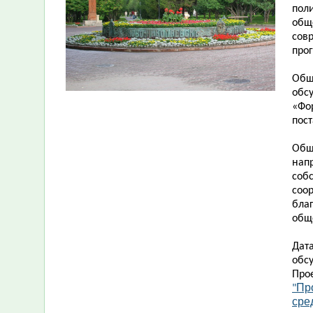
пол
общ
сов
про
Общ
обс
«Фо
пос
Общ
нап
соб
соо
благ
общ
Дат
обс
Про
Пр
"
сре