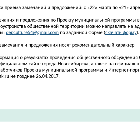
и приема замечаний и предложений: с «22» марта по «21» апре
ечания и предложения по Проекту муниципальной программы в
гоустройства общественной территории можно направлять на ад
ты:
depculture
54@
gmail
.
com
по заданной форме (
скачать форму
)
 замечания и предложения носят рекомендательный характер.
ормация о результатах проведения общественного обсуждения
официальном сайте города Новосибирска, а также на официальн
работчиков Проекта муниципальной программы и Интернет-пор
sk
.
ru
не позднее 26.04.2017.