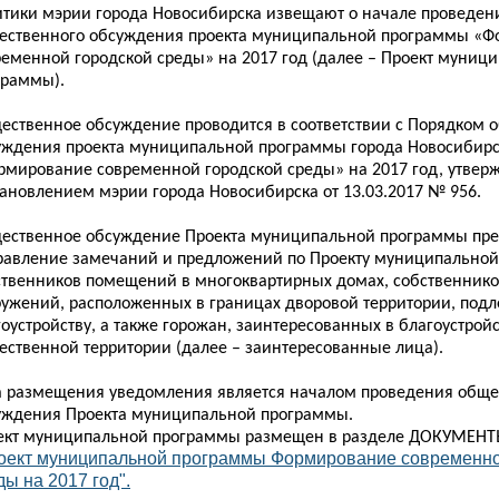
итики мэрии города Новосибирска извещают о начале проведен
ественного обсуждения проекта муниципальной программы «
ременной городской среды» на 2017 год (далее – Проект муниц
граммы).
ественное обсуждение проводится в соответствии с Порядком 
уждения проекта муниципальной программы города Новосибир
рмирование современной городской среды» на 2017 год, утве
тановлением мэрии города Новосибирска от 13.03.2017 № 956.
ественное обсуждение Проекта муниципальной программы пре
равление замечаний и предложений по Проекту муниципальной
ственников помещений в многоквартирных домах, собственнико
ружений, расположенных в границах дворовой территории, под
оустройству, а также горожан, заинтересованных в благоустрой
ественной территории (далее – заинтересованные лица).
а размещения уведомления является началом проведения обще
уждения Проекта муниципальной программы.
ект муниципальной программы размещен в разделе ДОКУМЕНТ
оект муниципальной программы Формирование современно
ды на 2017 год".