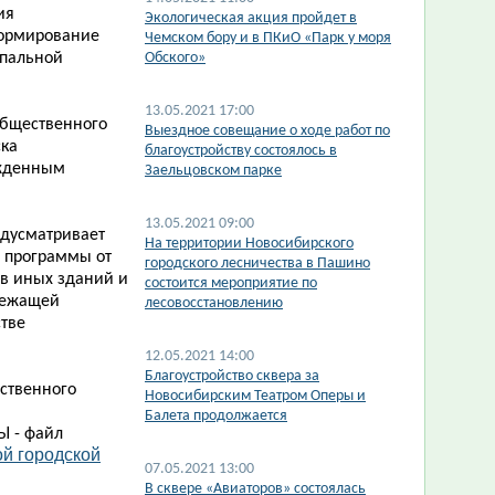
ия
Экологическая акция пройдет в
Формирование
Чемском бору и в ПКиО «Парк у моря
ипальной
Обского»
13.05.2021 17:00
общественного
Выездное совещание о ходе работ по
ска
благоустройству состоялось в
ржденным
Заельцовском парке
13.05.2021 09:00
дусматривает
На территории Новосибирского
 программы от
городского лесничества в Пашино
в иных зданий и
состоится мероприятие по
лежащей
лесовосстановлению
стве
12.05.2021 14:00
Благоустройство сквера за
ственного
Новосибирским Театром Оперы и
Балета продолжается
Ы - файл
й городской
07.05.2021 13:00
В сквере «Авиаторов» состоялась