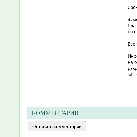
Срок
Зам
бла
поч
Все
Инф
на 
раз
sibir
КОММЕНТАРИИ