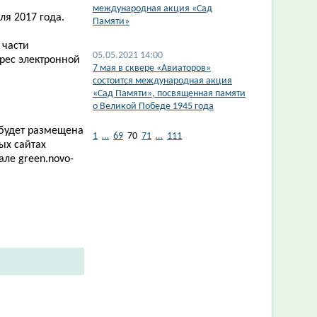
международная акция «Сад
ля 2017 года.
Памяти»
 части
05.05.2021 14:00
рес электронной
​7 мая в сквере «Авиаторов»
.
состоится международная акция
«Сад Памяти», посвященная памяти
о Великой Победе 1945 года
 будет размещена
1
…
69
70
71
…
111
ых сайтах
тале
green
.
novo
-