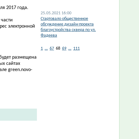
ля 2017 года.
25.05.2021 16:00
Стартовало общественное
 части
обсуждение дизайн-проекта
рес электронной
благоустройства сквера по ул.
.
Фадеева
1
…
67
68
69
…
111
 будет размещена
ых сайтах
тале
green
.
novo
-