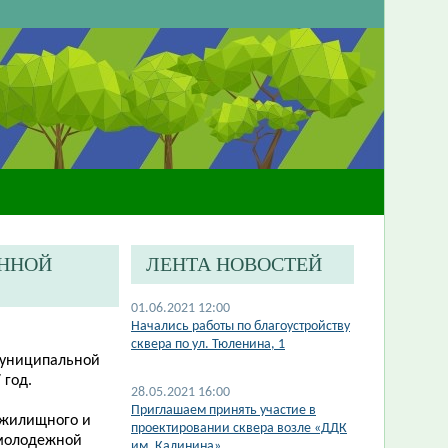
ЕННОЙ
ЛЕНТА НОВОСТЕЙ
01.06.2021 12:00
Начались работы по благоустройству
сквера по ул. Тюленина, 1
муниципальной
 год.
28.05.2021 16:00
Приглашаем принять участие в
 жилищного и
проектировании сквера возле «ДДК
 молодежной
им. Калинина»