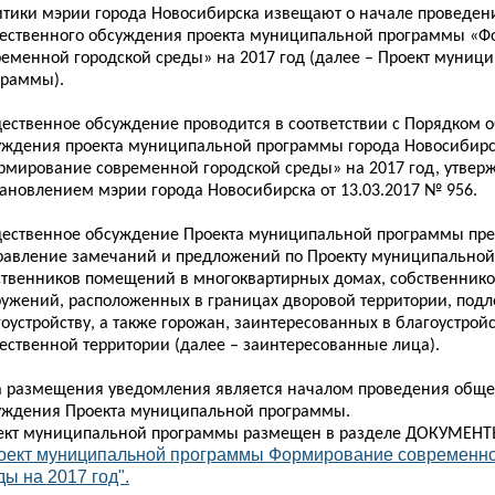
итики мэрии города Новосибирска извещают о начале проведен
ественного обсуждения проекта муниципальной программы «
ременной городской среды» на 2017 год (далее – Проект муниц
граммы).
ественное обсуждение проводится в соответствии с Порядком 
уждения проекта муниципальной программы города Новосибир
рмирование современной городской среды» на 2017 год, утве
тановлением мэрии города Новосибирска от 13.03.2017 № 956.
ественное обсуждение Проекта муниципальной программы пре
равление замечаний и предложений по Проекту муниципальной
ственников помещений в многоквартирных домах, собственнико
ружений, расположенных в границах дворовой территории, под
оустройству, а также горожан, заинтересованных в благоустрой
ественной территории (далее – заинтересованные лица).
а размещения уведомления является началом проведения обще
уждения Проекта муниципальной программы.
ект муниципальной программы размещен в разделе ДОКУМЕНТ
оект муниципальной программы Формирование современно
ды на 2017 год".