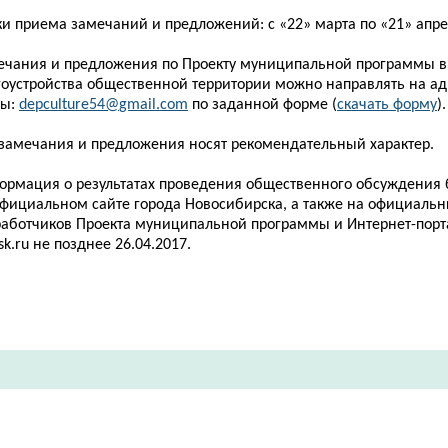
и приема замечаний и предложений: с «22» марта по «21» апре
ечания и предложения по Проекту муниципальной программы в
гоустройства общественной территории можно направлять на ад
ты:
depculture
54@
gmail
.
com
по заданной форме (
скачать форму
)
 замечания и предложения носят рекомендательный характер.
ормация о результатах проведения общественного обсуждения
официальном сайте города Новосибирска, а также на официальн
работчиков Проекта муниципальной программы и Интернет-пор
sk
.
ru
не позднее 26.04.2017.