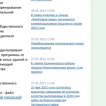
ия
Формирование
28.05.2021 13:00
ипальной
В парке культуры и отдыха
«Берёзовая роща» начинаются
компенсационные посадки в сезоне
общественного
2021 года
ска
ржденным
27.05.2021 17:00
​Преобразование Центрального парка
продолжается
дусматривает
 программы от
27.05.2021 12:00
в иных зданий и
В сквере Калининского района
лежащей
прошла Международная акция «Сад
стве
памяти»
ственного
25.05.2021 17:00
​25 мая 2021 года состоялось
выездное совещание по контролю
Ы - файл
качества выполненных в 2020 году
й городской
работ по благоустройству
Затулинского парка