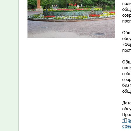
пол
общ
сов
про
Общ
обс
«Фо
пос
Общ
нап
соб
соо
благ
общ
Дат
обс
Про
Пр
"
сре