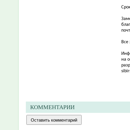
Срок
Зам
бла
поч
Все
Инф
на 
раз
sibir
КОММЕНТАРИИ