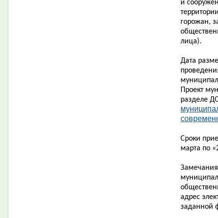
и сооруже
территории
горожан, з
обществен
лица).
Дата разм
проведени
муниципал
Проект му
разделе Д
муниципа
современн
Сроки при
марта по «
Замечания
муниципал
обществен
адрес элек
заданной 