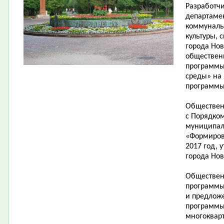
Разработч
департаме
коммунальн
культуры, 
города Но
обществен
программы
среды» на 
программы
Обществен
с Порядко
муниципал
«Формиров
2017 год,
города Нов
Обществен
программы
и предлож
программы
многоквар