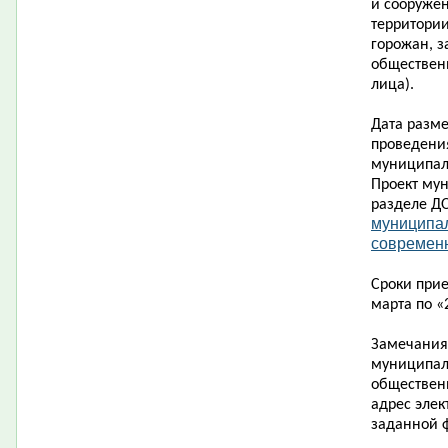
и сооруже
территории
горожан, з
обществен
лица).
Дата разм
проведени
муниципал
Проект му
разделе Д
муниципа
современн
Сроки при
марта по «
Замечания
муниципал
обществен
адрес элек
заданной 