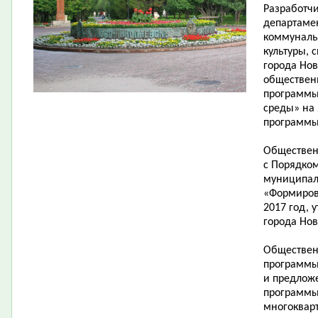
Разработч
департаме
коммунальн
культуры, 
города Но
обществен
программы
среды» на 
программы
Обществен
с Порядко
муниципал
«Формиров
2017 год,
города Нов
Обществен
программы
и предлож
программы
многоквар