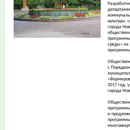
Разработч
департаме
коммунальн
культуры, 
города Но
обществен
программы
среды» на 
программы
Обществен
с Порядко
муниципал
«Формиров
2017 год,
города Нов
Обществен
программы
и предлож
программы
многоквар