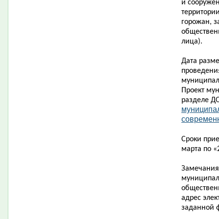
и сооруже
территории
горожан, з
обществен
лица).
Дата разм
проведени
муниципал
Проект му
разделе Д
муниципа
современн
Сроки при
марта по «
Замечания
муниципал
обществен
адрес элек
заданной 