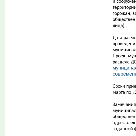
и сооруже
территории
горожан, з
обществен
лица).
Дата разм
проведени
муниципал
Проект му
разделе Д
муниципа
современн
Сроки при
марта по «
Замечания
муниципал
обществен
адрес элек
заданной 