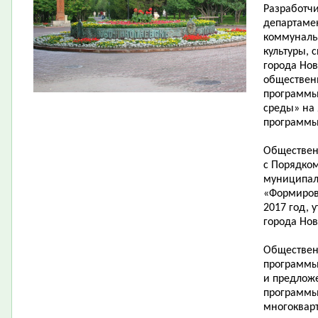
Разработч
департаме
коммунальн
культуры, 
города Но
обществен
программы
среды» на 
программы
Обществен
с Порядко
муниципал
«Формиров
2017 год,
города Нов
Обществен
программы
и предлож
программы
многоквар