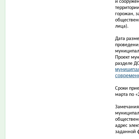
и сооруже
территории
горожан, з
обществен
лица).
Дата разм
проведени
муниципал
Проект му
разделе Д
муниципа
современн
Сроки при
марта по «
Замечания
муниципал
обществен
адрес элек
заданной 