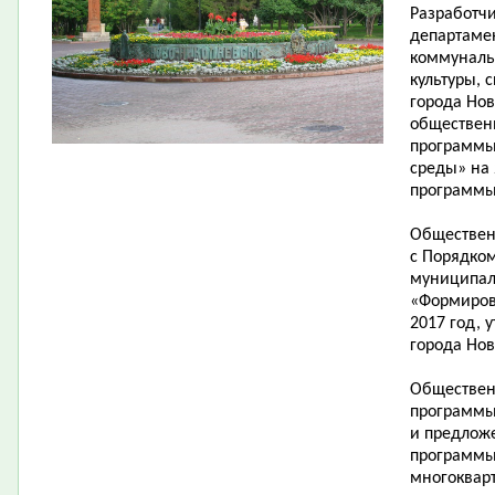
Разработч
департаме
коммунальн
культуры, 
города Но
обществен
программы
среды» на 
программы
Обществен
с Порядко
муниципал
«Формиров
2017 год,
города Нов
Обществен
программы
и предлож
программы
многоквар