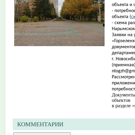
объекта и 
- потребно
объекта (
с
- схема р
Нарымском
Заявки на 
«Горзеленх
документов
департамен
г. Новосиби
(приемная)
ntogzh
@
gm
Рассмотрен
приложени
потребно
Документы
объектов 
в разделе ​«
КОММЕНТАРИИ